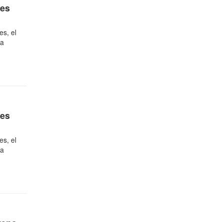
nes
es, el
ra
nes
es, el
ra