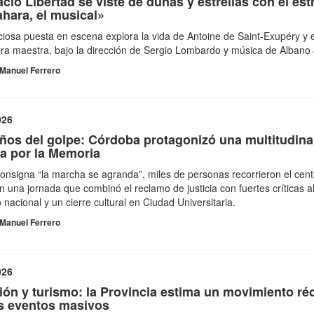
acio Libertad se viste de dunas y estrellas con el es
hara, el musical»
iosa puesta en escena explora la vida de Antoine de Saint-Exupéry y e
ra maestra, bajo la dirección de Sergio Lombardo y música de Albano 
Manuel Ferrero
026
ños del golpe: Córdoba protagonizó una multitudina
a por la Memoria
consigna “la marcha se agranda”, miles de personas recorrieron el cent
en una jornada que combinó el reclamo de justicia con fuertes críticas a
 nacional y un cierre cultural en Ciudad Universitaria.
Manuel Ferrero
026
ión y turismo: la Provincia estima un movimiento ré
os eventos masivos