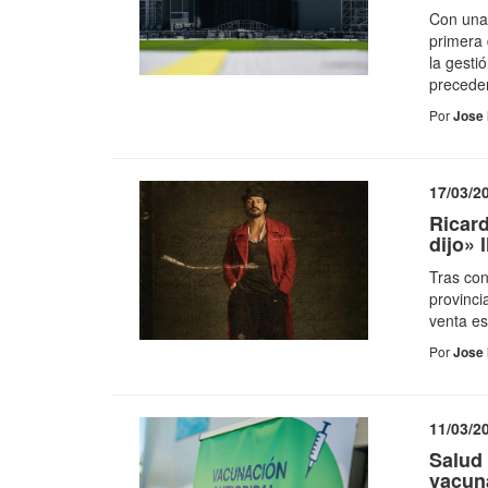
Con una 
primera 
la gesti
preceden
Por
Jose 
17/03/2
Ricard
dijo» 
Tras con
provinci
venta es
Por
Jose 
11/03/2
Salud
vacuna