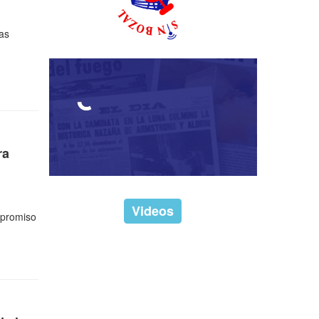
vas
ra
Videos
ompromiso