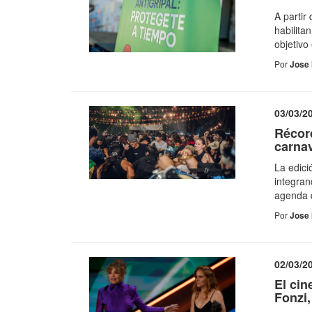
A partir
habilita
objetivo
Por
Jose 
03/03/2
Récord
carnav
La edici
integran
agenda q
Por
Jose 
02/03/2
El cin
Fonzi