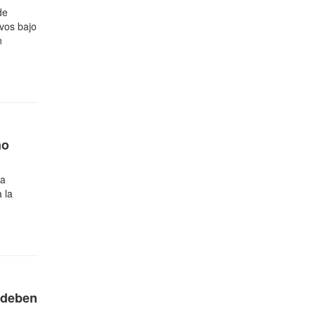
de
ivos bajo
n
no
la
 la
 deben