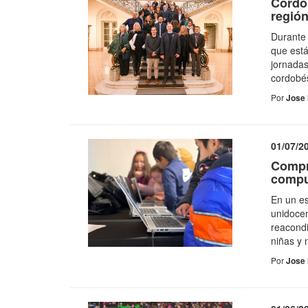
Córdob
regió
Durante 
que está
jornadas
cordobé
Por
Jose 
01/07/2
Compr
compu
En un e
unidocen
reacondi
niñas y 
Por
Jose 