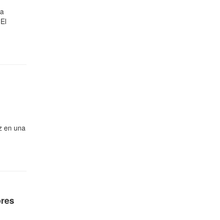
ia
 El
zz en una
ores