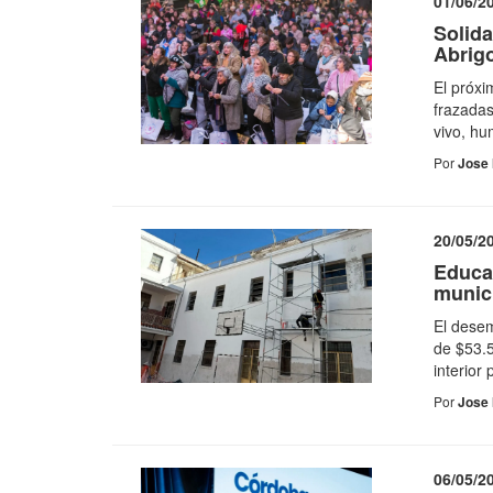
01/06/2
Solida
Abrig
El próxi
frazadas
vivo, hu
Por
Jose 
20/05/2
Educac
munic
El desem
de $53.5
interior 
Por
Jose 
06/05/2