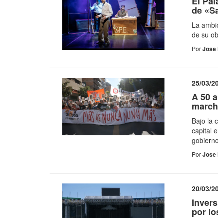
El Pal
de «Sa
La ambic
de su ob
Por
Jose 
25/03/2
A 50 a
march
Bajo la 
capital 
gobierno
Por
Jose 
20/03/2
Invers
por l