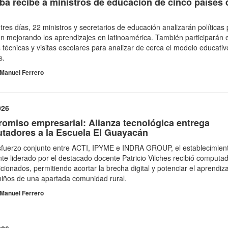
a recibe a ministros de educación de cinco países 
n
tres días, 22 ministros y secretarios de educación analizarán políticas 
n mejorando los aprendizajes en latinoamérica. También participarán 
 técnicas y visitas escolares para analizar de cerca el modelo educativ
s.
Manuel Ferrero
026
omiso empresarial: Alianza tecnológica entrega
tadores a la Escuela El Guayacán
sfuerzo conjunto entre ACTI, IPYME e INDRA GROUP, el establecimien
te liderado por el destacado docente Patricio Vilches recibió computa
cionados, permitiendo acortar la brecha digital y potenciar el aprendiz
niños de una apartada comunidad rural.
Manuel Ferrero