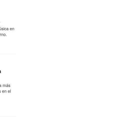
n
r
úsica en
rno.
a
 a más
s en el