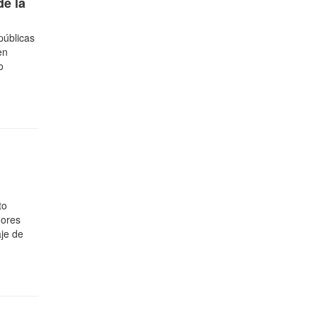
de la
públicas
en
o
to
dores
aje de