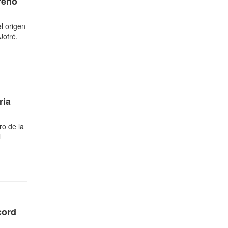
treno
l origen
Jofré.
ria
ro de la
l
cord