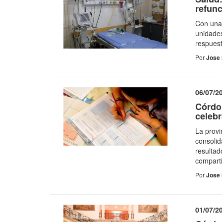
refunc
Con una 
unidades
respuest
Por
Jose 
06/07/2
Córdo
celeb
La provi
consolid
resultad
comparti
Por
Jose 
01/07/2