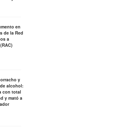
umento en
es de la Red
os a
 (RAC)
borracho y
 de alcohol:
 con total
d y mató a
jador