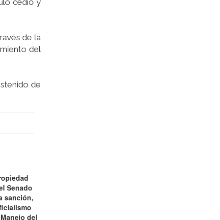
ulo cedió y
ravés de la
cimiento del
sostenido de
ropiedad
 el Senado
a sanción,
ficialismo
 Manejo del