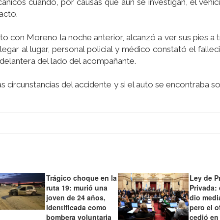
ánicos cuando, por causas que aún se investigan, el vehíc
acto.
cto con Moreno la noche anterior, alcanzó a ver sus pies a t
egar al lugar, personal policial y médico constató el falle
delantera del lado del acompañante.
las circunstancias del accidente y si el auto se encontraba 
Trágico choque en la
Ley de P
ruta 19: murió una
Privada:
joven de 24 años,
dio medi
identificada como
pero el o
bombera voluntaria
cedió en