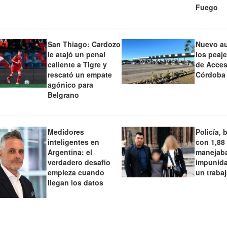
Fuego
San Thiago: Cardozo
Nuevo a
le atajó un penal
los peaj
caliente a Tigre y
de Acces
rescató un empate
Córdoba
agónico para
Belgrano
Medidores
Policía, 
inteligentes en
con 1,88
Argentina: el
manejaba
verdadero desafío
impunida
empieza cuando
un traba
llegan los datos