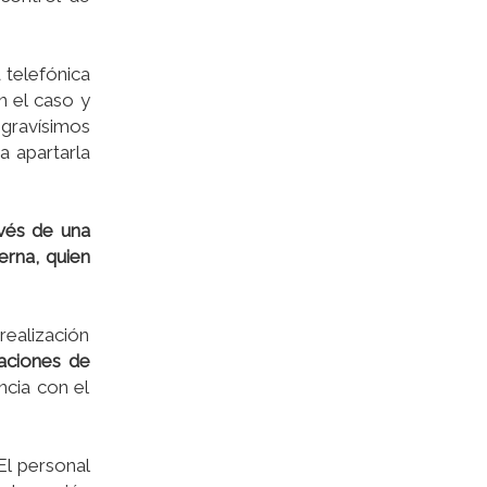
 telefónica
n el caso y
graví­simos
 apartarla
avés de una
rna, quien
 realización
aciones de
ncia con el
El personal