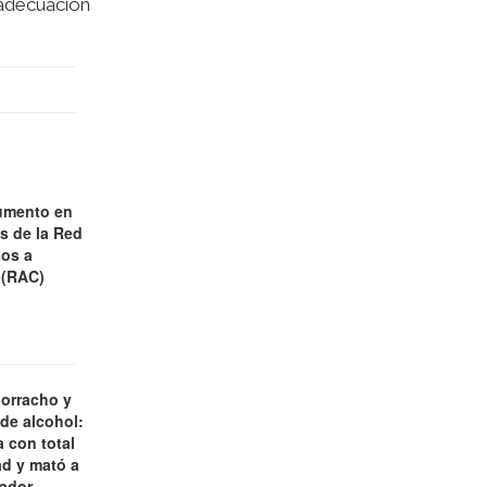
 adecuación
umento en
es de la Red
os a
 (RAC)
borracho y
 de alcohol:
 con total
d y mató a
jador