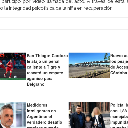
e participó por video llamada del acto. A través de esta
 la integridad psicofí­sica de la niña en recuperación.
San Thiago: Cardozo
Nuevo a
le atajó un penal
los peaj
caliente a Tigre y
de Acces
rescató un empate
Córdoba
agónico para
Belgrano
Medidores
Policía, 
inteligentes en
con 1,88
Argentina: el
manejaba
verdadero desafío
impunida
empieza cuando
un traba