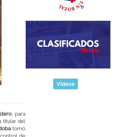
Videos
stero
, para
titular del
rdoba
tomó
control de