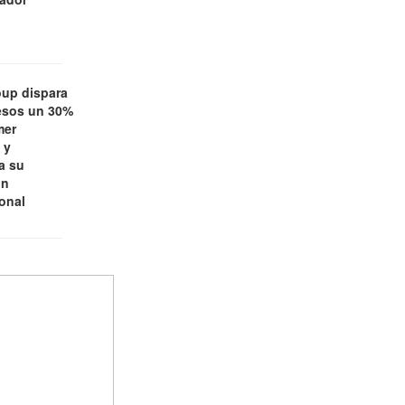
oup dispara
esos un 30%
mer
 y
a su
ón
ional