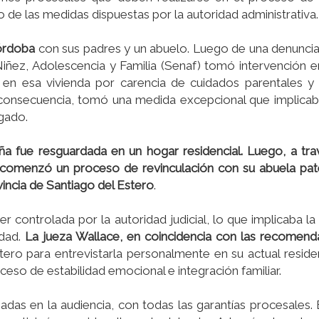
o de las medidas dispuestas por la autoridad administrativa.
Córdoba
con sus padres y un abuelo. Luego de una denuncia
Niñez, Adolescencia y Familia (Senaf) tomó intervención e
en esa vivienda por carencia de cuidados parentales y 
onsecuencia, tomó una medida excepcional que implicaba
zgado.
iña fue resguardada en un hogar residencial. Luego, a tr
comenzó un proceso de revinculación con su abuela pate
rovincia de Santiago del Estero
.
r controlada por la autoridad judicial, lo que implicaba la
idad.
La jueza Wallace, en coincidencia con las recomend
stero para entrevistarla personalmente en su actual reside
ceso de estabilidad emocional e integración familiar.
as en la audiencia, con todas las garantí­as procesales. 