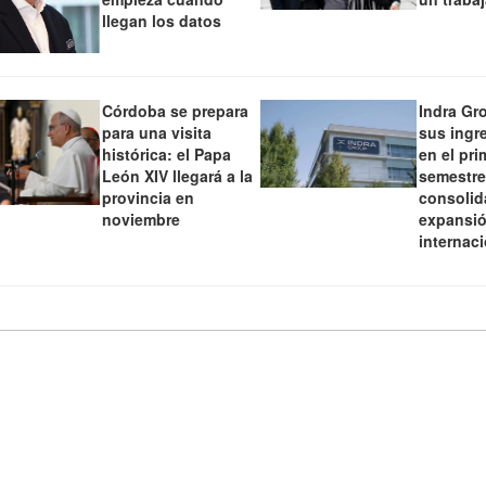
llegan los datos
Córdoba se prepara
Indra Gr
para una visita
sus ingr
histórica: el Papa
en el pri
León XIV llegará a la
semestre
provincia en
consolid
noviembre
expansi
internac