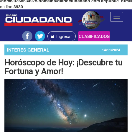
/home/u368634975/domains/diariociudadano.com.ar/public_html/l
on line
3930
Toggle
navigati
Ingresar
CLASIFICADOS
INTERES GENERAL
14/11/2024
Horóscopo de Hoy: ¡Descubre tu
Fortuna y Amor!