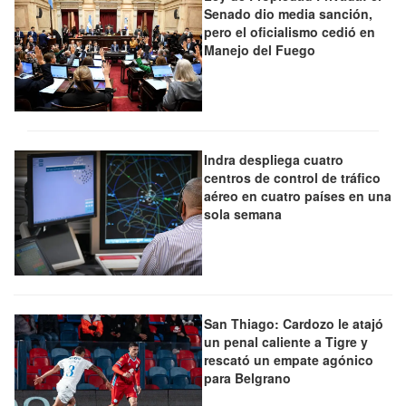
Senado dio media sanción,
pero el oficialismo cedió en
Manejo del Fuego
Indra despliega cuatro
centros de control de tráfico
aéreo en cuatro países en una
sola semana
San Thiago: Cardozo le atajó
un penal caliente a Tigre y
rescató un empate agónico
para Belgrano