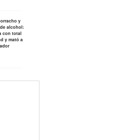
borracho y
 de alcohol:
 con total
d y mató a
jador