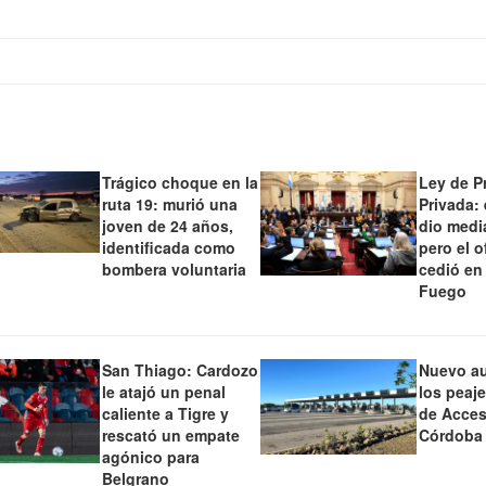
Trágico choque en la
Ley de P
ruta 19: murió una
Privada:
joven de 24 años,
dio medi
identificada como
pero el o
bombera voluntaria
cedió en
Fuego
San Thiago: Cardozo
Nuevo a
le atajó un penal
los peaj
caliente a Tigre y
de Acces
rescató un empate
Córdoba
agónico para
Belgrano