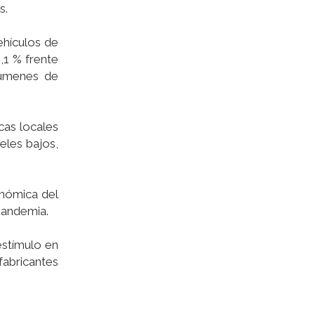
s.
ehículos de
,1 % frente
lúmenes de
cas locales
eles bajos,
onómica del
pandemia.
estímulo en
 fabricantes