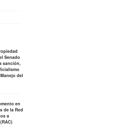
ropiedad
 el Senado
a sanción,
ficialismo
 Manejo del
umento en
es de la Red
os a
 (RAC)