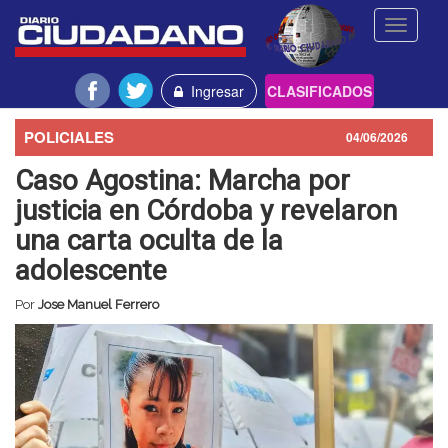
Toggle
navigati
Ingresar
CLASIFICADOS
POLICIALES
04/06/2026
Caso Agostina: Marcha por
justicia en Córdoba y revelaron
una carta oculta de la
adolescente
Por
Jose Manuel Ferrero